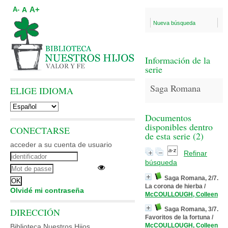
A+
A
A-
Nueva búsqueda
Información de la
serie
Saga Romana
ELIGE IDIOMA
Documentos
disponibles dentro
CONECTARSE
de esta serie (
2
)
acceder a su cuenta de usuario
Refinar
búsqueda
Saga Romana, 2/7.
La corona de hierba
/
Olvidé mi contraseña
McCOULLOUGH, Colleen
Saga Romana, 3/7.
DIRECCIÓN
Favoritos de la fortuna
/
McCOULLOUGH, Colleen
Biblioteca Nuestros Hijos