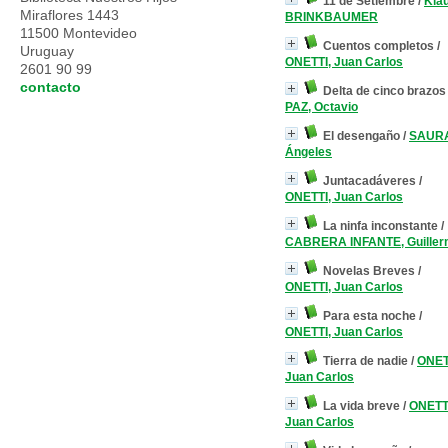
11 de Setiembre
/
Kla
Miraflores 1443
BRINKBAUMER
11500 Montevideo
Cuentos completos
/
Uruguay
ONETTI, Juan Carlos
2601 90 99
contacto
Delta de cinco brazos
PAZ, Octavio
El desengaño
/
SAUR
Ángeles
Juntacadáveres
/
ONETTI, Juan Carlos
La ninfa inconstante
/
CABRERA INFANTE, Guille
Novelas Breves
/
ONETTI, Juan Carlos
Para esta noche
/
ONETTI, Juan Carlos
Tierra de nadie
/
ONET
Juan Carlos
La vida breve
/
ONETT
Juan Carlos