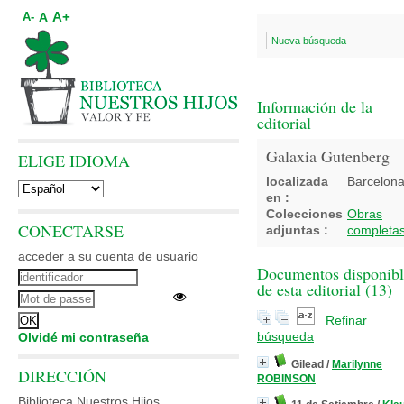
A+
A
A-
Nueva búsqueda
Información de la
editorial
Galaxia Gutenberg
ELIGE IDIOMA
localizada
Barcelon
en :
Colecciones
Obras
CONECTARSE
adjuntas :
completa
acceder a su cuenta de usuario
Documentos disponibl
de esta editorial (
13
)
Refinar
búsqueda
Olvidé mi contraseña
Gilead
/
Marilynne
DIRECCIÓN
ROBINSON
Biblioteca Nuestros Hijos