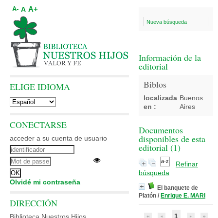
A+
A
A-
Nueva búsqueda
Información de la
editorial
Biblos
ELIGE IDIOMA
localizada
Buenos
en :
Aires
CONECTARSE
Documentos
disponibles de esta
acceder a su cuenta de usuario
editorial (
1
)
Refinar
búsqueda
Olvidé mi contraseña
El banquete de
Platón
/
Enrique E. MARI
DIRECCIÓN
1
Biblioteca Nuestros Hijos