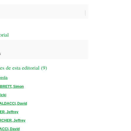
orial
s
 de esta editorial (
9
)
ueda
BRETT, Simon
icki
ALDACCI, David
R, Jeffrey
RCHER, Jeffrey
CCI, David