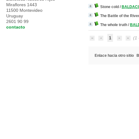
Miraflores 1443
Stone cold
/
BALDACCI
11500 Montevideo
Uruguay
The Battle of the Rive
2601 90 99
The whole truth
/
BALD
contacto
1
(1 -
Enlace hacia otro sitio
B