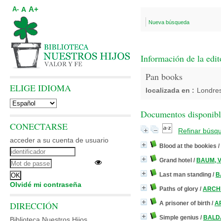
A+
A
A-
Nueva búsqueda
Información de la edit
Pan books
ELIGE IDIOMA
localizada en :
Londre
Documentos disponibles
CONECTARSE
Refinar búsq
acceder a su cuenta de usuario
Blood at the bookies
/
Grand hotel
/
BAUM, V
Last man standing
/
B
Olvidé mi contraseña
Paths of glory
/
ARCHE
DIRECCIÓN
A prisoner of birth
/
A
Simple genius
/
BALDA
Biblioteca Nuestros Hijos