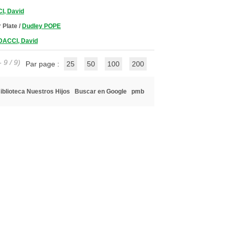
, David
r Plate
/
Dudley POPE
ACCI, David
 9 / 9)
Par page :
25
50
100
200
iblioteca Nuestros Hijos
Buscar en Google
pmb