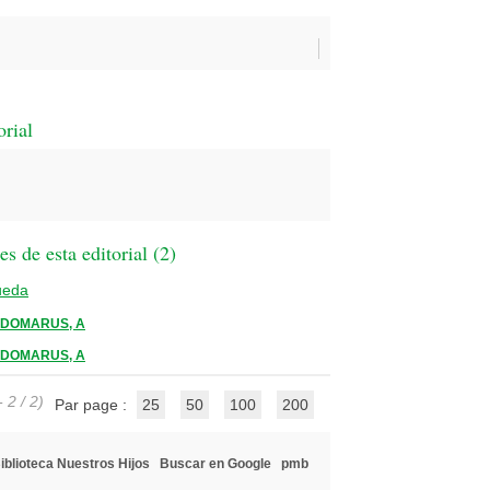
orial
 de esta editorial (
2
)
ueda
DOMARUS, A
DOMARUS, A
 2 / 2)
Par page :
25
50
100
200
iblioteca Nuestros Hijos
Buscar en Google
pmb