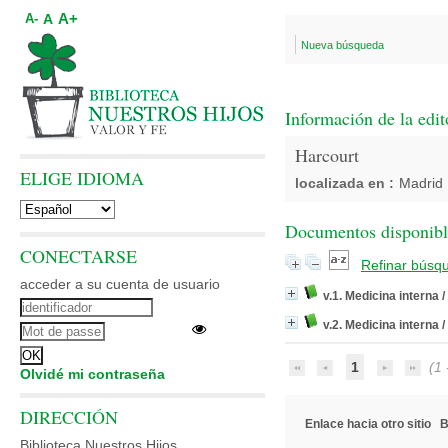
A+
A
A-
Nueva búsqueda
Información de la edit
Harcourt
ELIGE IDIOMA
localizada en :
Madrid
Documentos disponibles
CONECTARSE
Refinar búsq
acceder a su cuenta de usuario
v.1. Medicina interna
/
v.2. Medicina interna
/
1
(1 -
Olvidé mi contraseña
DIRECCIÓN
Enlace hacia otro sitio
B
Biblioteca Nuestros Hijos