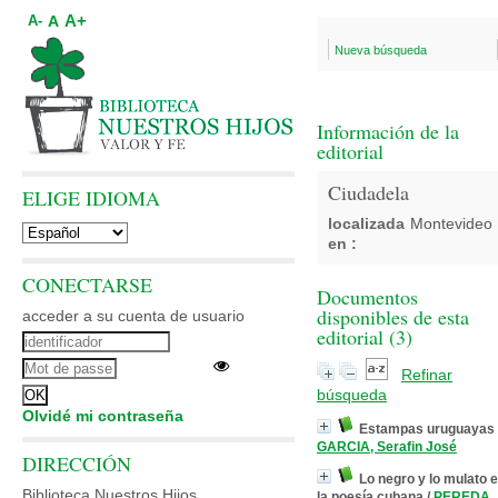
A+
A
A-
Nueva búsqueda
Información de la
editorial
Ciudadela
ELIGE IDIOMA
localizada
Montevideo
en :
CONECTARSE
Documentos
disponibles de esta
acceder a su cuenta de usuario
editorial (
3
)
Refinar
búsqueda
Olvidé mi contraseña
Estampas uruguayas
GARCIA, Serafin José
DIRECCIÓN
Lo negro y lo mulato 
Biblioteca Nuestros Hijos
la poesía cubana
/
PEREDA