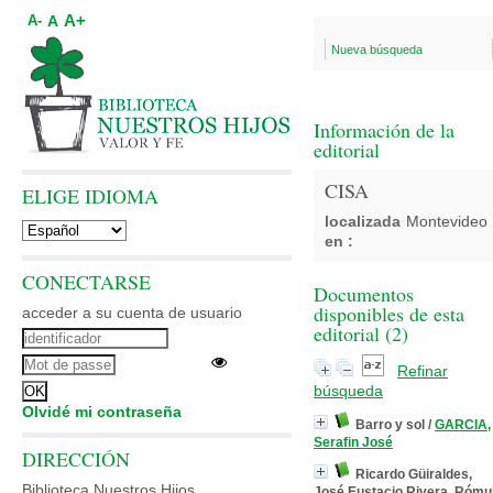
A+
A
A-
Nueva búsqueda
Información de la
editorial
CISA
ELIGE IDIOMA
localizada
Montevideo
en :
CONECTARSE
Documentos
disponibles de esta
acceder a su cuenta de usuario
editorial (
2
)
Refinar
búsqueda
Olvidé mi contraseña
Barro y sol
/
GARCIA,
Serafin José
DIRECCIÓN
Ricardo Güiraldes,
Biblioteca Nuestros Hijos
José Eustacio Rivera, Rómu