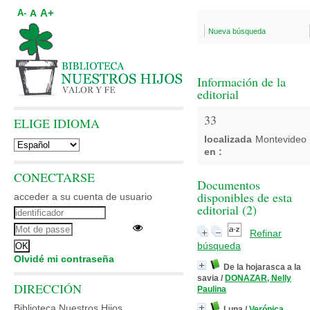
A+
A
A-
Nueva búsqueda
Información de la
editorial
33
ELIGE IDIOMA
localizada
Montevideo
en :
CONECTARSE
Documentos
disponibles de esta
acceder a su cuenta de usuario
editorial (
2
)
Refinar
búsqueda
Olvidé mi contraseña
De la hojarasca a la
savia
/
DONAZAR, Nelly
DIRECCIÓN
Paulina
Biblioteca Nuestros Hijos
Luna
/
Verónica