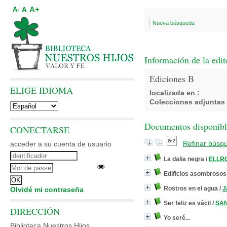
A+
A
A-
Nueva búsqueda
Información de la edit
Ediciones B
ELIGE IDIOMA
localizada en :
Colecciones adjuntas 
Documentos disponibles
CONECTARSE
Refinar búsq
acceder a su cuenta de usuario
La dalia negra
/
ELLRO
Edificios asombrosos
Rostros en el agua
/
J
Olvidé mi contraseña
Ser feliz es vácil
/
SAN
DIRECCIÓN
Yo seré...
Biblioteca Nuestros Hijos