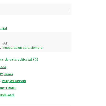
orial
s/d
:
Inseparables para siempre
 de esta editorial (
5
)
ueda
Y, James
/
Philip WILKINSON
anet FRAME
TOS, Care