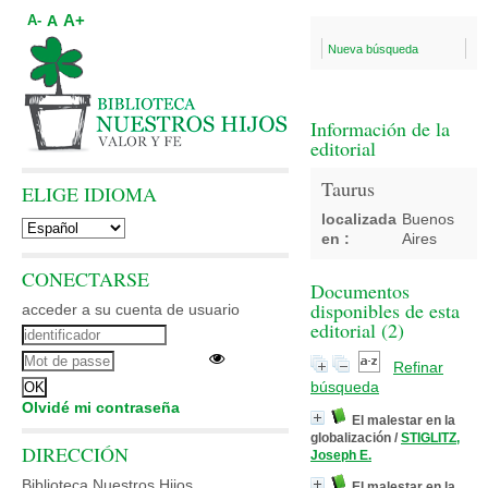
A+
A
A-
Nueva búsqueda
Información de la
editorial
Taurus
ELIGE IDIOMA
localizada
Buenos
en :
Aires
CONECTARSE
Documentos
disponibles de esta
acceder a su cuenta de usuario
editorial (
2
)
Refinar
búsqueda
Olvidé mi contraseña
El malestar en la
globalización
/
STIGLITZ,
DIRECCIÓN
Joseph E.
Biblioteca Nuestros Hijos
El malestar en la