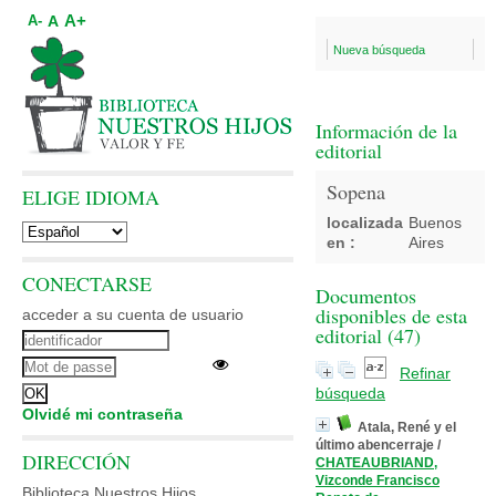
A+
A
A-
Nueva búsqueda
Información de la
editorial
Sopena
ELIGE IDIOMA
localizada
Buenos
en :
Aires
CONECTARSE
Documentos
disponibles de esta
acceder a su cuenta de usuario
editorial (
47
)
Refinar
búsqueda
Olvidé mi contraseña
Atala, René y el
último abencerraje
/
DIRECCIÓN
CHATEAUBRIAND,
Vizconde Francisco
Biblioteca Nuestros Hijos