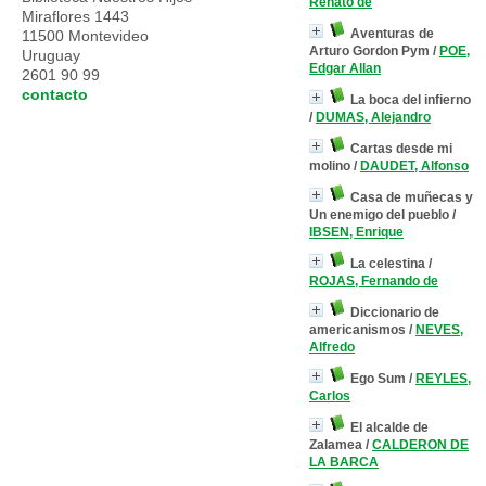
Renato de
Miraflores 1443
Aventuras de
11500 Montevideo
Arturo Gordon Pym
/
POE,
Uruguay
Edgar Allan
2601 90 99
contacto
La boca del infierno
/
DUMAS, Alejandro
Cartas desde mi
molino
/
DAUDET, Alfonso
Casa de muñecas y
Un enemigo del pueblo
/
IBSEN, Enrique
La celestina
/
ROJAS, Fernando de
Diccionario de
americanismos
/
NEVES,
Alfredo
Ego Sum
/
REYLES,
Carlos
El alcalde de
Zalamea
/
CALDERON DE
LA BARCA