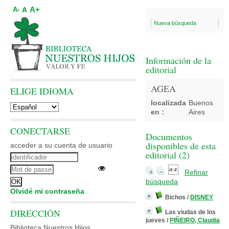
A+
A
A-
Nueva búsqueda
Información de la
editorial
AGEA
ELIGE IDIOMA
localizada
Buenos
en :
Aires
CONECTARSE
Documentos
disponibles de esta
acceder a su cuenta de usuario
editorial (
2
)
Refinar
búsqueda
Olvidé mi contraseña
Bichos
/
DISNEY
DIRECCIÓN
Las viudas de los
jueves
/
PIÑEIRO, Claudia
Biblioteca Nuestros Hijos