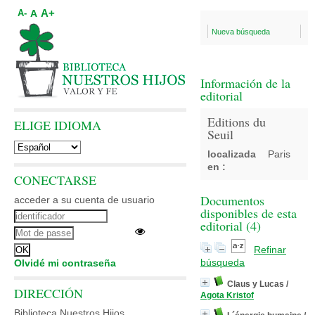
A+
A
A-
Nueva búsqueda
Información de la
editorial
Editions du
ELIGE IDIOMA
Seuil
localizada
Paris
en :
CONECTARSE
Documentos
acceder a su cuenta de usuario
disponibles de esta
editorial (
4
)
Refinar
búsqueda
Olvidé mi contraseña
Claus y Lucas
/
DIRECCIÓN
Agota Kristof
Biblioteca Nuestros Hijos