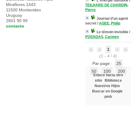
L´énergie humaine
/
Miraflores 1443
TEILHARD DE CHARDIN,
11500 Montevideo
Pierre
Uruguay
Journal d'un agent
2601 90 99
secret
/
AGEE, Philip
contacto
Le témoin invisible
/
POSADAS, Carmen
1
(1 - 4 / 4)
Par page :
25
50
100
200
Enlace hacia otro
sitio
Biblioteca
Nuestros Hijos
Buscar en Google
pmb