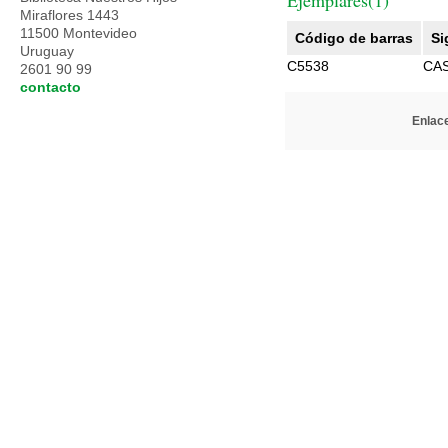
Ejemplares(1)
Miraflores 1443
11500 Montevideo
Código de barras
Si
Uruguay
C5538
CA
2601 90 99
contacto
Enlace