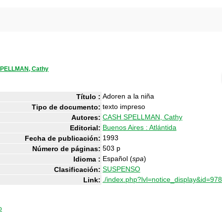
PELLMAN, Cathy
Adoren a la niña
Título :
texto impreso
Tipo de documento:
CASH SPELLMAN, Cathy
Autores:
Buenos Aires : Atlántida
Editorial:
1993
Fecha de publicación:
503 p
Número de páginas:
Español (
spa
)
Idioma :
SUSPENSO
Clasificación:
./index.php?lvl=notice_display&id=978
Link:
o