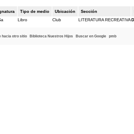
gnatura
Tipo de medio
Ubicación
Sección
Sa
Libro
Club
LITERATURA RECREATIVA
D
 hacia otro sitio
Biblioteca Nuestros Hijos
Buscar en Google
pmb