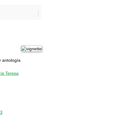
y antología
ia Teresa
43