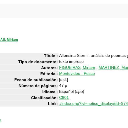
AS, Miriam
Alfonsina Storni : análisis de poemas 
Título :
texto impreso
Tipo de documento:
FIGUEIRAS, Miriam
;
MARTINEZ, Mar
Autores:
Montevideo : Pesce
Editorial:
[s.d.]
Fecha de publicación:
47 p
Número de páginas:
Español (
spa
)
Idioma :
C801
Clasificación:
./index.php?lvl=notice_display&id=97
Link:
o