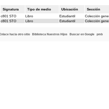
Signatura
Tipo de medio
Ubicación
Sección
c801 STO
Libro
Estudiantil
Colección gene
c801 STO
Libro
Estudiantil
Colección gene
Enlace hacia otro sitio
Biblioteca Nuestros Hijos
Buscar en Google
pmb