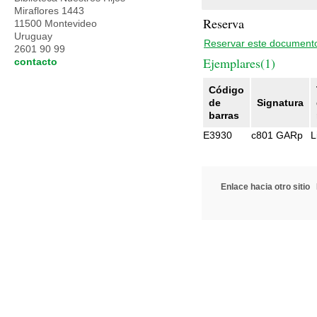
Miraflores 1443
Reserva
11500 Montevideo
Uruguay
Reservar este document
2601 90 99
Ejemplares(1)
contacto
Código
de
Signatura
barras
E3930
c801 GARp
L
Enlace hacia otro sitio