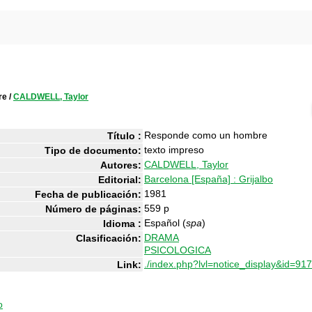
re
/
CALDWELL, Taylor
Responde como un hombre
Título :
texto impreso
Tipo de documento:
CALDWELL, Taylor
Autores:
Barcelona [España] : Grijalbo
Editorial:
1981
Fecha de publicación:
559 p
Número de páginas:
Español (
spa
)
Idioma :
DRAMA
Clasificación:
PSICOLOGICA
./index.php?lvl=notice_display&id=917
Link:
o