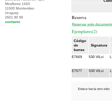
Clasi
Miraflores 1443
11500 Montevideo
Uruguay
Reserva
2601 90 99
contacto
Reservar este document
Ejemplares(2)
Código
de
Signatura
barras
E7669
530 VILci
L
E7577
530 VILci
L
Enlace hacia otro sitio