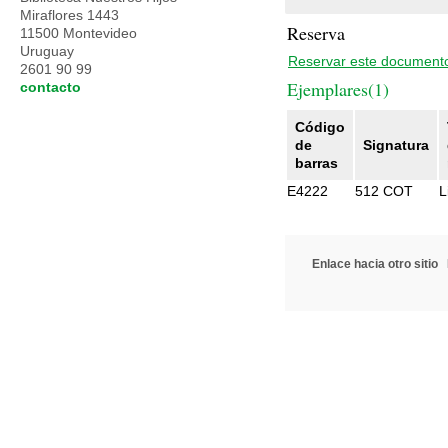
Miraflores 1443
Reserva
11500 Montevideo
Uruguay
Reservar este document
2601 90 99
Ejemplares(1)
contacto
Código
de
Signatura
barras
E4222
512 COT
L
Enlace hacia otro sitio