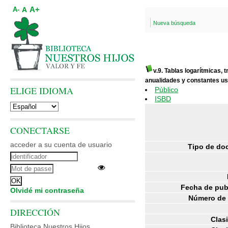
A+
A
A-
Nueva búsqueda
v.9. Tablas logarítmicas,
anualidades y constantes u
ELIGE IDIOMA
Público
ISBD
CONECTARSE
acceder a su cuenta de usuario
Tipo de do
Fecha de pub
Olvidé mi contraseña
Número de 
DIRECCIÓN
Clasi
Biblioteca Nuestros Hijos