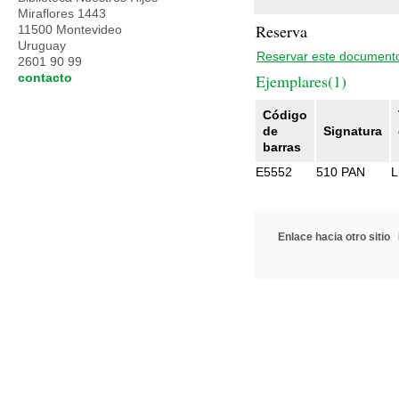
Miraflores 1443
Reserva
11500 Montevideo
Uruguay
Reservar este document
2601 90 99
contacto
Ejemplares(1)
Código
de
Signatura
barras
E5552
510 PAN
L
Enlace hacia otro sitio