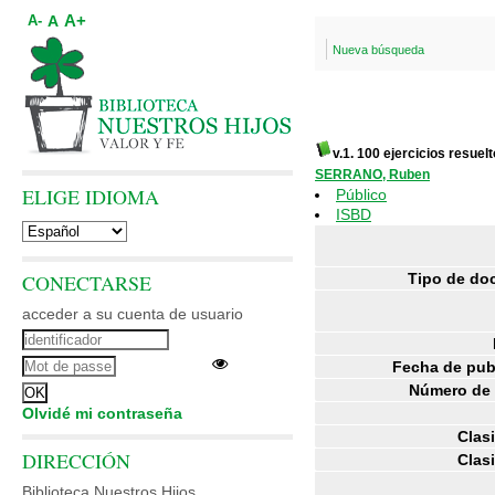
A+
A
A-
Nueva búsqueda
v.1. 100 ejercicios resue
SERRANO, Ruben
ELIGE IDIOMA
Público
ISBD
CONECTARSE
Tipo de do
acceder a su cuenta de usuario
Fecha de pub
Número de 
Olvidé mi contraseña
Clasi
DIRECCIÓN
Clasi
Biblioteca Nuestros Hijos