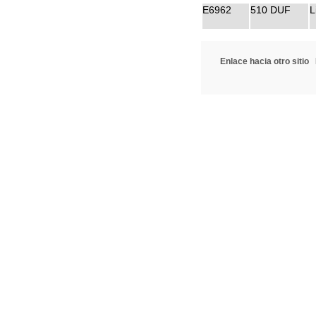
E6962
510 DUF
L
Enlace hacia otro sitio