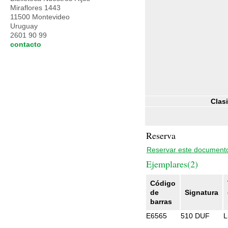
Miraflores 1443
11500 Montevideo
Uruguay
2601 90 99
contacto
Clasi
Reserva
Reservar este document
Ejemplares(2)
Código
de
Signatura
barras
E6565
510 DUF
L