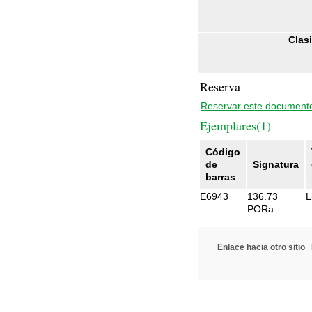
Clasi
Reserva
Reservar este document
Ejemplares(1)
Código
de
Signatura
barras
E6943
136.73
L
PORa
Enlace hacia otro sitio