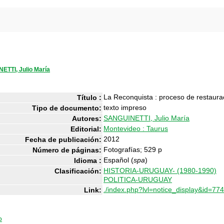
ETTI, Julio María
La Reconquista : proceso de restaur
Título :
texto impreso
Tipo de documento:
SANGUINETTI, Julio María
Autores:
Montevideo : Taurus
Editorial:
2012
Fecha de publicación:
Fotografías; 529 p
Número de páginas:
Español (
spa
)
Idioma :
HISTORIA-URUGUAY- (1980-1990)
Clasificación:
POLITICA-URUGUAY
./index.php?lvl=notice_display&id=77
Link:
o