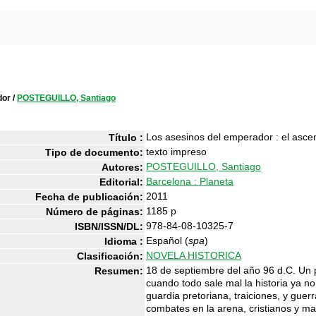
dor
/
POSTEGUILLO, Santiago
Los asesinos del emperador : el ascen
Título :
texto impreso
Tipo de documento:
POSTEGUILLO, Santiago
Autores:
Barcelona : Planeta
Editorial:
2011
Fecha de publicación:
1185 p
Número de páginas:
978-84-08-10325-7
ISBN/ISSN/DL:
Español (
spa
)
Idioma :
NOVELA HISTORICA
Clasificación:
18 de septiembre del año 96 d.C. Un pl
Resumen:
cuando todo sale mal la historia ya no 
guardia pretoriana, traiciones, y gue
combates en la arena, cristianos y mar