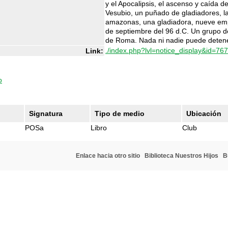
y el Apocalipsis, el ascenso y caída d
Vesubio, un puñado de gladiadores, la
amazonas, una gladiadora, nueve empe
de septiembre del 96 d.C. Un grupo de
de Roma. Nada ni nadie puede detenerl
./index.php?lvl=notice_display&id=76
Link:
o
Signatura
Tipo de medio
Ubicación
POSa
Libro
Club
Enlace hacia otro sitio
Biblioteca Nuestros Hijos
B