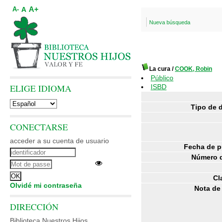
A+
A
A-
Nueva búsqueda
La cura
/
COOK, Robin
Público
ELIGE IDIOMA
ISBD
Tipo de 
CONECTARSE
acceder a su cuenta de usuario
Fecha de p
Número d
Cl
Olvidé mi contraseña
Nota de
DIRECCIÓN
Biblioteca Nuestros Hijos