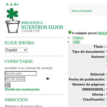
A+
A
A-
Nueva búsqueda
A cualquier precio
/
BALD
Público
ELIGE IDIOMA
ISBD
Título :
Tipo de documento:
Autores:
CONECTARSE
acceder a su cuenta de usuario
Editorial:
Fecha de publicación:
Número de páginas:
Olvidé mi contraseña
ISBN/ISSN/DL:
Idioma :
DIRECCIÓN
Clasificación:
Biblioteca Nuestros Hijos