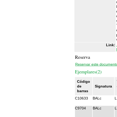
Link:
Reserva
Reservar este document
Ejemplares(2)
Código
de
Signatura
barras
C10633
BALc
L
C9704
BALc
L