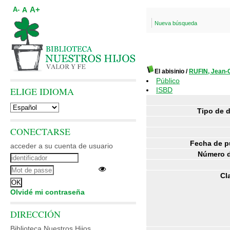
A+
A
A-
Nueva búsqueda
El abisinio
/
RUFIN, Jean-
Público
ELIGE IDIOMA
ISBD
Tipo de 
CONECTARSE
Fecha de p
acceder a su cuenta de usuario
Número d
Cl
Olvidé mi contraseña
DIRECCIÓN
Biblioteca Nuestros Hijos