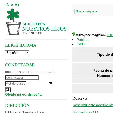
A+
A
A-
Nueva búsqueda
Millroy the magician
/
THE
Público
ELIGE IDIOMA
ISBD
Tipo de 
CONECTARSE
Fecha de p
acceder a su cuenta de usuario
Número d
Olvidé mi contraseña
Reserva
DIRECCIÓN
Reservar este document
Ejemplares(1)
Biblioteca Nuestros Hijos