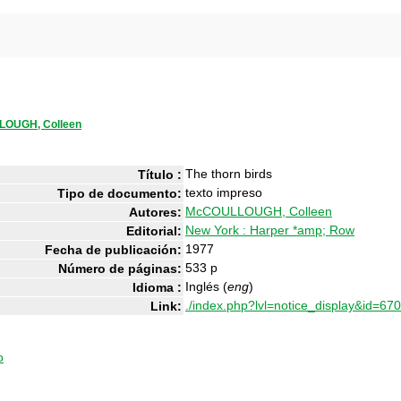
OUGH, Colleen
The thorn birds
Título :
texto impreso
Tipo de documento:
McCOULLOUGH, Colleen
Autores:
New York : Harper *amp; Row
Editorial:
1977
Fecha de publicación:
533 p
Número de páginas:
Inglés (
eng
)
Idioma :
./index.php?lvl=notice_display&id=67
Link:
o