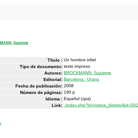
MANN, Suzanne
Un hombre infiel
Título :
texto impreso
Tipo de documento:
BROCKMANN, Suzanne
Autores:
Barcelona : Urano
Editorial:
2008
Fecha de publicación:
190 p
Número de páginas:
Español (
spa
)
Idioma :
./index.php?lvl=notice_display&id=59
Link:
o