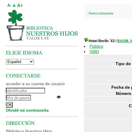
A+
A
A-
Nueva búsqueda
Hotel Berlín ´43
/
BAUM, V
Público
ELIGE IDIOMA
ISBD
Tipo de
CONECTARSE
acceder a su cuenta de usuario
Fecha de 
Número 
C
Olvidé mi contraseña
DIRECCIÓN
Biblioteca Nuestros Hijos