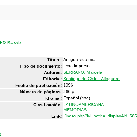
O, Marcela
Antigua vida mía
Título :
texto impreso
Tipo de documento:
SERRANO, Marcela
Autores:
Santiago de Chile : Alfaguara
Editorial:
1996
Fecha de publicación:
366 p
Número de páginas:
Español (
spa
)
Idioma :
LATINOAMERICANA
Clasificación:
MEMORIAS
./index.php?lvl=notice_display&id=58
Link:
o