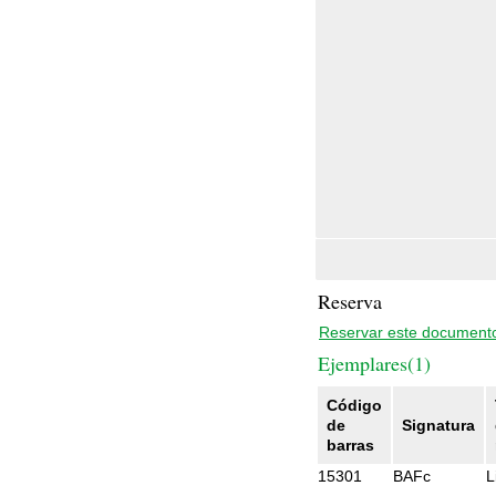
Reserva
Reservar este document
Ejemplares(1)
Código
de
Signatura
barras
15301
BAFc
L