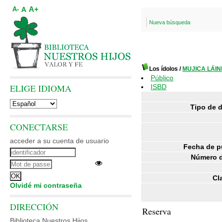
A+
A
A-
Nueva búsqueda
Los ídolos
/
MUJICA LÁINE
Público
ELIGE IDIOMA
ISBD
Tipo de 
CONECTARSE
acceder a su cuenta de usuario
Fecha de p
Número d
Cl
Olvidé mi contraseña
DIRECCIÓN
Reserva
Biblioteca Nuestros Hijos