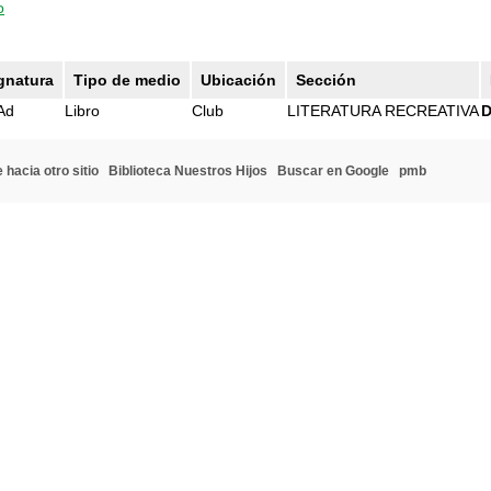
o
gnatura
Tipo de medio
Ubicación
Sección
Ad
Libro
Club
LITERATURA RECREATIVA
D
 hacia otro sitio
Biblioteca Nuestros Hijos
Buscar en Google
pmb