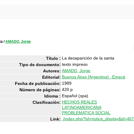
ta
/
AMADO, Jorge
La desaparición de la santa
Título :
texto impreso
Tipo de documento:
AMADO, Jorge
Autores:
Buenos Aires [Argentina] : Emecé
Editorial:
1989
Fecha de publicación:
420 p
Número de páginas:
Español (
spa
)
Idioma :
HECHOS REALES
Clasificación:
LATINOAMERICANA
PROBLEMATICA SOCIAL
./index.php?lvl=notice_display&id=467
Link: