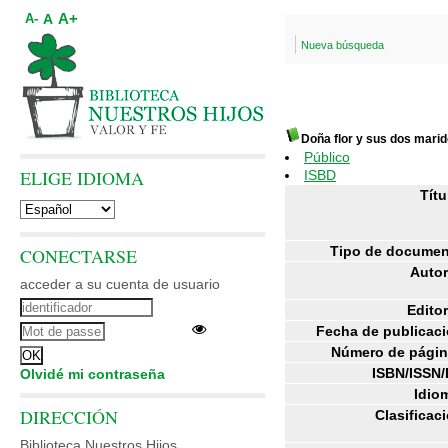
A+
A
A-
Nueva búsqueda
Doña flor y sus dos mari
Público
ELIGE IDIOMA
ISBD
Títu
Tipo de documen
CONECTARSE
Autor
acceder a su cuenta de usuario
Editor
Fecha de publicaci
Número de págin
ISBN/ISSN/
Olvidé mi contraseña
Idio
DIRECCIÓN
Clasificac
Biblioteca Nuestros Hijos