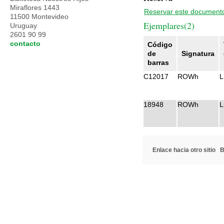
Miraflores 1443
Reservar este document
11500 Montevideo
Ejemplares(2)
Uruguay
2601 90 99
contacto
Código
de
Signatura
barras
C12017
ROWh
L
18948
ROWh
L
Enlace hacia otro sitio
B