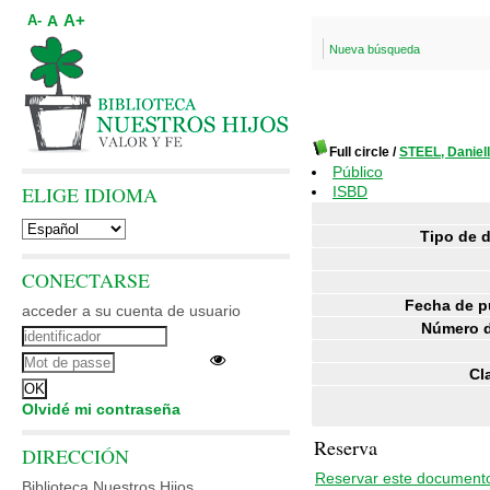
A+
A
A-
Nueva búsqueda
Full circle
/
STEEL, Daniel
Público
ELIGE IDIOMA
ISBD
Tipo de 
CONECTARSE
Fecha de p
acceder a su cuenta de usuario
Número d
Cl
Olvidé mi contraseña
Reserva
DIRECCIÓN
Reservar este document
Biblioteca Nuestros Hijos