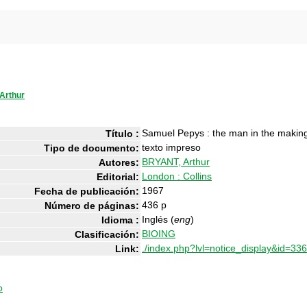
Arthur
Samuel Pepys : the man in the makin
Título :
texto impreso
Tipo de documento:
BRYANT, Arthur
Autores:
London : Collins
Editorial:
1967
Fecha de publicación:
436 p
Número de páginas:
Inglés (
eng
)
Idioma :
BIOING
Clasificación:
./index.php?lvl=notice_display&id=33
Link:
o