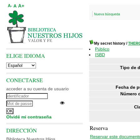
A+
A
A-
Nueva búsqueda
My secret history
/
THERO
Público
ELIGE IDIOMA
ISBD
Tipo de 
CONECTARSE
Fecha de p
acceder a su cuenta de usuario
Número d
Cl
Olvidé mi contraseña
Reserva
DIRECCIÓN
Reservar este document
Biblioteca Nuestros Hijos