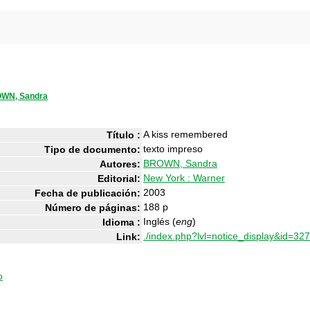
WN, Sandra
A kiss remembered
Título :
texto impreso
Tipo de documento:
BROWN, Sandra
Autores:
New York : Warner
Editorial:
2003
Fecha de publicación:
188 p
Número de páginas:
Inglés (
eng
)
Idioma :
./index.php?lvl=notice_display&id=32
Link:
o