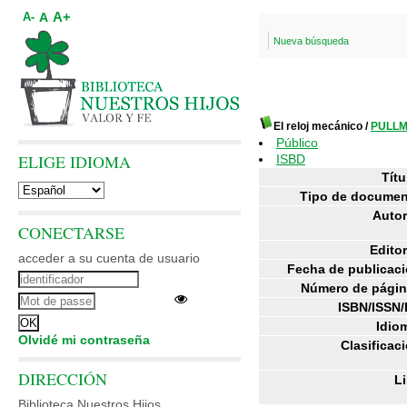
A+
A
A-
Nueva búsqueda
El reloj mecánico
/
PULLMA
Público
ELIGE IDIOMA
ISBD
Títu
Tipo de documen
Autor
CONECTARSE
Editor
acceder a su cuenta de usuario
Fecha de publicaci
Número de págin
ISBN/ISSN/
Idio
Olvidé mi contraseña
Clasificac
DIRECCIÓN
Li
Biblioteca Nuestros Hijos