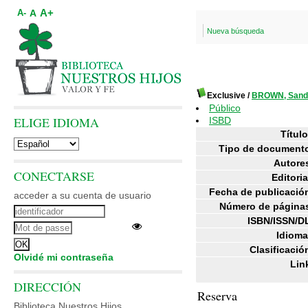
A+
A
A-
Nueva búsqueda
Exclusive
/
BROWN, Sand
Público
ELIGE IDIOMA
ISBD
Título
Tipo de document
Autore
CONECTARSE
Editoria
Fecha de publicació
acceder a su cuenta de usuario
Número de página
ISBN/ISSN/D
Idioma
Clasificació
Olvidé mi contraseña
Lin
DIRECCIÓN
Reserva
Biblioteca Nuestros Hijos