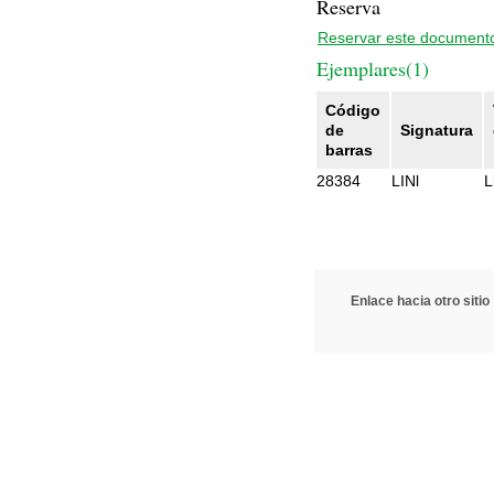
Reserva
Reservar este document
Ejemplares(1)
Código
de
Signatura
barras
28384
LINl
L
Enlace hacia otro sitio