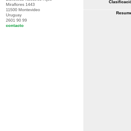
Clasificaci
Miraflores 1443
11500 Montevideo
Resum
Uruguay
2601 90 99
contacto