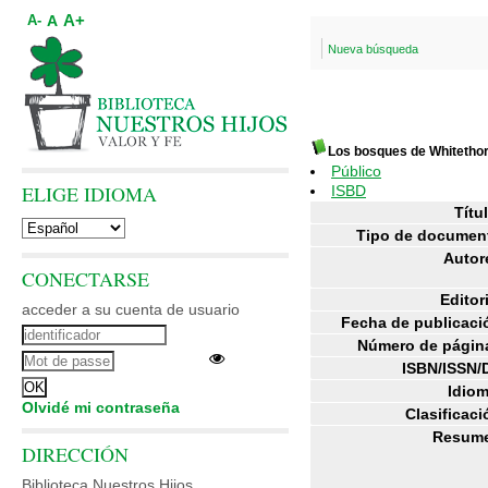
A+
A
A-
Nueva búsqueda
Los bosques de Whitetho
Público
ELIGE IDIOMA
ISBD
Títul
Tipo de documen
Autor
CONECTARSE
Editori
acceder a su cuenta de usuario
Fecha de publicaci
Número de págin
ISBN/ISSN/
Idiom
Olvidé mi contraseña
Clasificaci
Resum
DIRECCIÓN
Biblioteca Nuestros Hijos