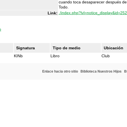
cuando toca desaparecer después de fi
Todo.
./index.php?lvl=notice_display&id=25
Link:
o
Signatura
Tipo de medio
Ubicación
KINb
Libro
Club
Enlace hacia otro sitio
Biblioteca Nuestros Hijos
B