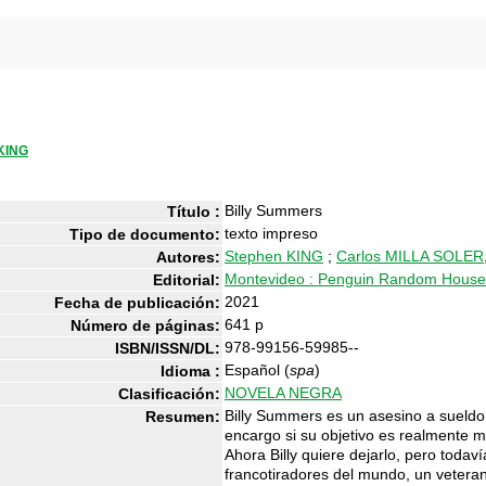
KING
Billy Summers
Título :
texto impreso
Tipo de documento:
Stephen KING
;
Carlos MILLA SOLER
Autores:
Montevideo : Penguin Random House 
Editorial:
2021
Fecha de publicación:
641 p
Número de páginas:
978-99156-59985--
ISBN/ISSN/DL:
Español (
spa
)
Idioma :
NOVELA NEGRA
Clasificación:
Billy Summers es un asesino a sueldo 
Resumen:
encargo si su objetivo es realmente 
Ahora Billy quiere dejarlo, pero todav
francotiradores del mundo, un veteran