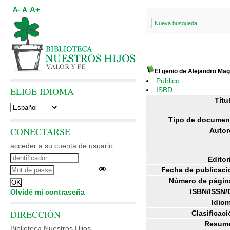
A+
A
A-
Nueva búsqueda
El genio de Alejandro Ma
Público
ELIGE IDIOMA
ISBD
Títu
Tipo de documen
CONECTARSE
Autor
acceder a su cuenta de usuario
Editor
Fecha de publicaci
Número de págin
ISBN/ISSN/
Olvidé mi contraseña
Idiom
DIRECCIÓN
Clasificaci
Resum
Biblioteca Nuestros Hijos