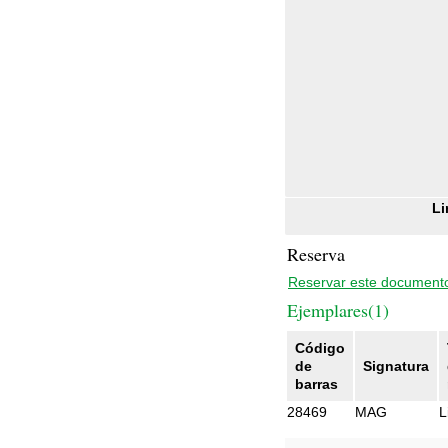
Li
Reserva
Reservar este document
Ejemplares(1)
Código
de
Signatura
barras
28469
MAG
L