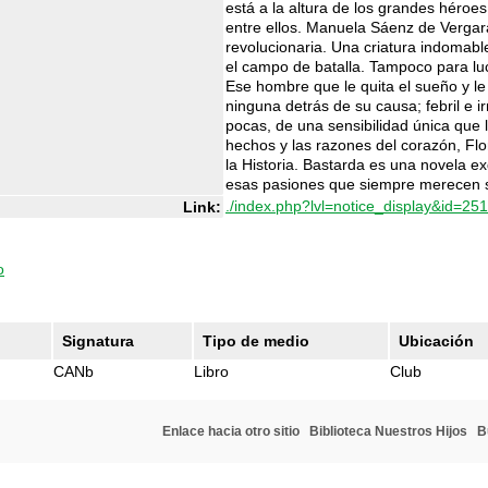
está a la altura de los grandes héroe
entre ellos. Manuela Sáenz de Vergara
revolucionaria. Una criatura indomabl
el campo de batalla. Tampoco para luc
Ese hombre que le quita el sueño y le 
ninguna detrás de su causa; febril e i
pocas, de una sensibilidad única que le
hechos y las razones del corazón, Flo
la Historia. Bastarda es una novela e
esas pasiones que siempre merecen 
./index.php?lvl=notice_display&id=25
Link:
o
Signatura
Tipo de medio
Ubicación
CANb
Libro
Club
Enlace hacia otro sitio
Biblioteca Nuestros Hijos
B