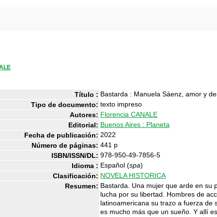
NALE
Bastarda : Manuela Sáenz, amor y d
Título :
texto impreso
Tipo de documento:
Florencia CANALE
Autores:
Buenos Aires : Planeta
Editorial:
2022
Fecha de publicación:
441 p
Número de páginas:
978-950-49-7856-5
ISBN/ISSN/DL:
Español (
spa
)
Idioma :
NOVELA HISTORICA
Clasificación:
Bastarda. Una mujer que arde en su p
Resumen:
lucha por su libertad. Hombres de acc
latinoamericana su trazo a fuerza de 
es mucho más que un sueño. Y allí es