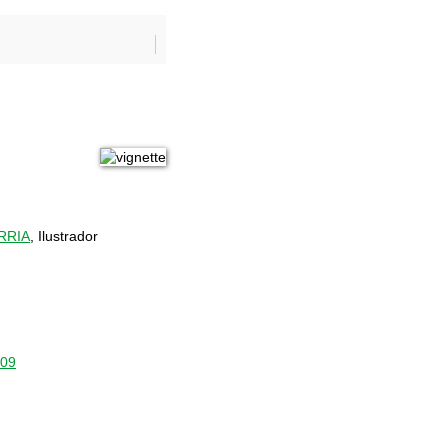
RRIA
, Ilustrador
809