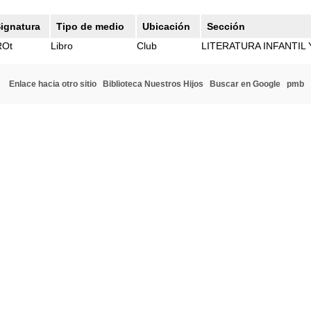
ignatura
Tipo de medio
Ubicación
Sección
ROt
Libro
Club
LITERATURA INFANTIL 
Enlace hacia otro sitio
Biblioteca Nuestros Hijos
Buscar en Google
pmb