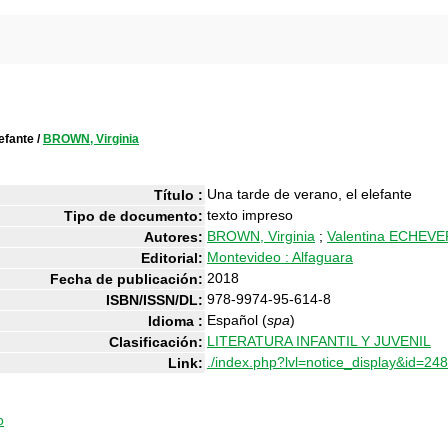
lefante
/
BROWN, Virginia
Una tarde de verano, el elefante
Título :
texto impreso
Tipo de documento:
BROWN, Virginia
;
Valentina ECHEVE
Autores:
Montevideo : Alfaguara
Editorial:
2018
Fecha de publicación:
978-9974-95-614-8
ISBN/ISSN/DL:
Español (
spa
)
Idioma :
LITERATURA INFANTIL Y JUVENIL
Clasificación:
./index.php?lvl=notice_display&id=24
Link:
o